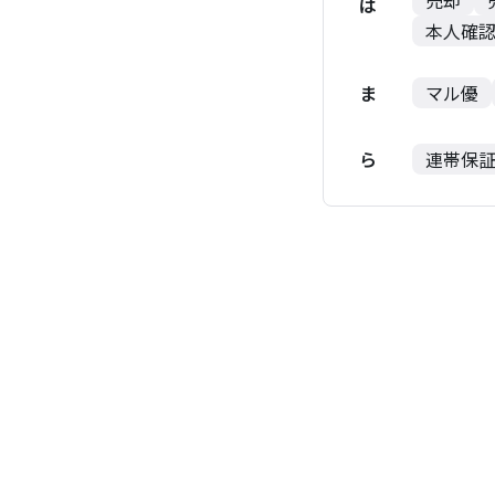
売却
は
本人確
ま
マル優
ら
連帯保