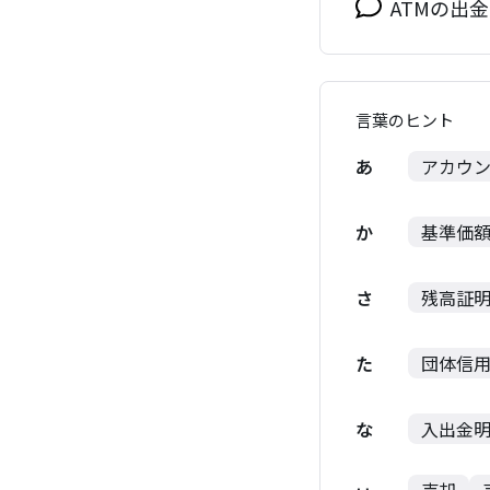
ATMの出
言葉のヒント
あ
アカウ
か
基準価
さ
残高証
た
団体信
な
入出金