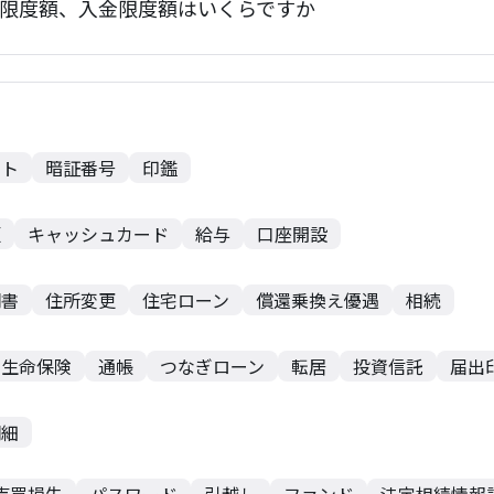
金限度額、入金限度額はいくらですか
ント
暗証番号
印鑑
額
キャッシュカード
給与
口座開設
明書
住所変更
住宅ローン
償還乗換え優遇
相続
用生命保険
通帳
つなぎローン
転居
投資信託
届出
明細