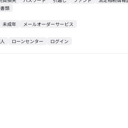
売買損失
パスワード
引越し
ファンド
法定相続情報
認書類
未成年
メールオーダーサービス
証人
ローンセンター
ログイン